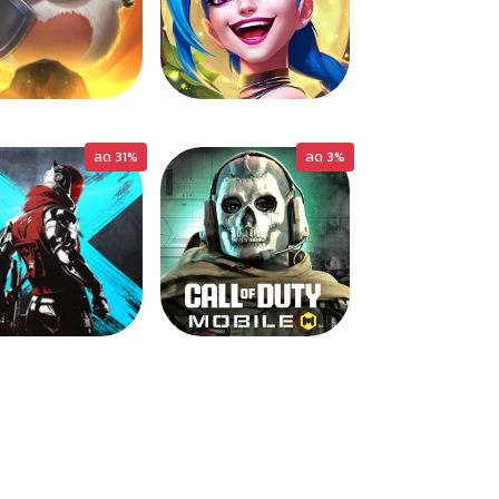
LOR
WILDRIFT
ลด 31%
ลด 3%
BLOODSTRK
COD-M