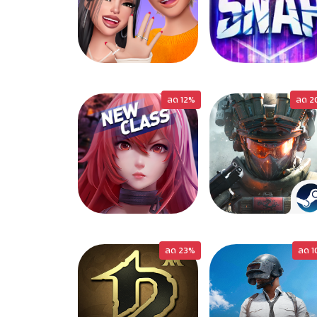
ZEPETO
MARVELSNAP
ลด 12%
ลด 2
DRAGONRAJA
DELTAFORCE
ลด 23%
ลด 