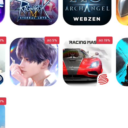
RO-M
MUAA
0%
ลด 5%
ลด 19%
LDSPACE
RCMASTER
10%