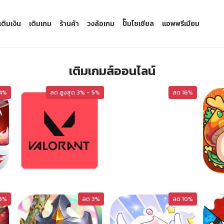
เติมเงิน
เติมเกม
ร้านค้า
วงล้อเกม
ปั๊มโซเชียล
แอพพรีเมียม
เติมเกมส์ออนไลน์
 4%
ลด สูงสุด 3% - 5%
ZZZERO
ลด 16%
VALORANT-D
3%
ลด 3%
ลด 10%