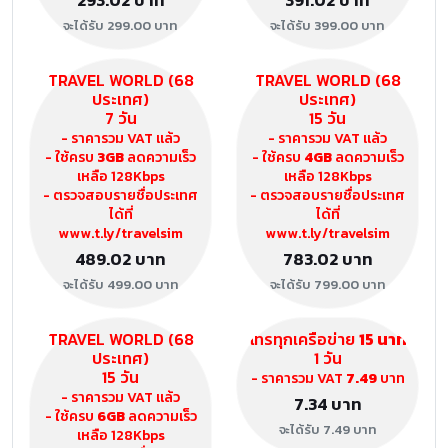
293.02 บาท
391.02 บาท
จะได้รับ 299.00 บาท
จะได้รับ 399.00 บาท
TRAVEL WORLD (68
TRAVEL WORLD (68
ประเทศ)
ประเทศ)
7 วัน
15 วัน
- ราคารวม VAT แล้ว
- ราคารวม VAT แล้ว
- ใช้ครบ
3GB
ลดความเร็ว
- ใช้ครบ
4GB
ลดความเร็ว
เหลือ 128Kbps
เหลือ 128Kbps
- ตรวจสอบรายชื่อประเทศ
- ตรวจสอบรายชื่อประเทศ
ได้ที่
ได้ที่
www.t.ly/travelsim
www.t.ly/travelsim
489.02 บาท
783.02 บาท
จะได้รับ 499.00 บาท
จะได้รับ 799.00 บาท
TRAVEL WORLD (68
โทรทุกเครือข่าย
15 นาที
ประเทศ)
1 วัน
15 วัน
- ราคารวม VAT
7.49
บาท
- ราคารวม VAT แล้ว
7.34 บาท
- ใช้ครบ
6GB
ลดความเร็ว
จะได้รับ 7.49 บาท
เหลือ 128Kbps