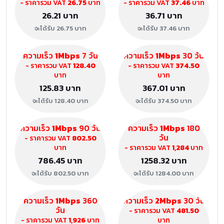
- ราคารวม VAT
26.75
บาท
- ราคารวม VAT
37.46
บาท
26.21 บาท
36.71 บาท
จะได้รับ 26.75 บาท
จะได้รับ 37.46 บาท
ความเร็ว
1Mbps
7 วัน
ความเร็ว
1Mbps
30 วัน
- ราคารวม VAT
128.40
- ราคารวม VAT
374.50
บาท
บาท
125.83 บาท
367.01 บาท
จะได้รับ 128.40 บาท
จะได้รับ 374.50 บาท
ความเร็ว
1Mbps
90 วัน
ความเร็ว
1Mbps
180
วัน
- ราคารวม VAT
802.50
บาท
- ราคารวม VAT
1,284
บาท
786.45 บาท
1258.32 บาท
จะได้รับ 802.50 บาท
จะได้รับ 1284.00 บาท
ความเร็ว
1Mbps
360
ความเร็ว
2Mbps
30 วัน
วัน
- ราคารวม VAT
481.50
- ราคารวม VAT
1,926
บาท
บาท