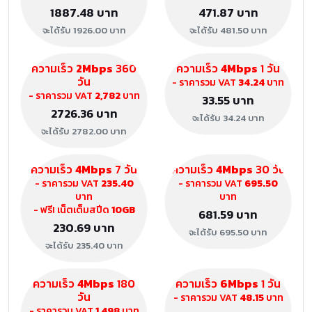
1887.48 บาท
471.87 บาท
จะได้รับ 1926.00 บาท
จะได้รับ 481.50 บาท
ความเร็ว
2Mbps
360
ความเร็ว
4Mbps
1 วัน
วัน
- ราคารวม VAT
34.24
บาท
- ราคารวม VAT
2,782
บาท
33.55 บาท
2726.36 บาท
จะได้รับ 34.24 บาท
จะได้รับ 2782.00 บาท
ความเร็ว
4Mbps
7 วัน
ความเร็ว
4Mbps
30 วัน
- ราคารวม VAT
235.40
- ราคารวม VAT
695.50
บาท
บาท
- ฟรี! เน็ตเต็มสปีด
10GB
681.59 บาท
230.69 บาท
จะได้รับ 695.50 บาท
จะได้รับ 235.40 บาท
ความเร็ว
4Mbps
180
ความเร็ว
6Mbps
1 วัน
วัน
- ราคารวม VAT
48.15
บาท
- ราคารวม VAT
1,498
บาท