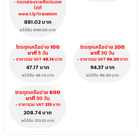
- ตรวจสอบรายชื่อประเทศ
ได้ที่
www.t.ly/travelsim
881.02 บาท
จะได้รับ 899.00 บาท
โทรทุกเครือข่าย
100
โทรทุกเครือข่าย
200
นาที
5 วัน
นาที
30 วัน
- ราคารวม VAT
48.14
บาท
- ราคารวม VAT
96.30
บาท
47.17 บาท
94.37 บาท
จะได้รับ 48.14 บาท
จะได้รับ 96.30 บาท
โทรทุกเครือข่าย
600
นาที
30 วัน
- ราคารวม VAT
213
บาท
208.74 บาท
จะได้รับ 213.01 บาท