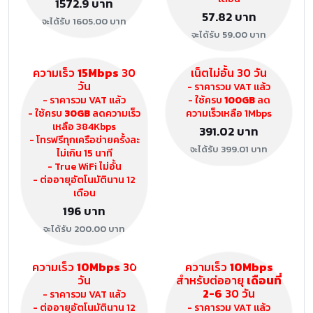
1572.9 บาท
57.82 บาท
จะได้รับ 1605.00 บาท
จะได้รับ 59.00 บาท
ความเร็ว
15Mbps
30
เน็ตไม่อั้น 30 วัน
วัน
- ราคารวม VAT แล้ว
- ราคารวม VAT แล้ว
- ใช้ครบ
100GB
ลด
- ใช้ครบ
30GB
ลดความเร็ว
ความเร็วเหลือ 1Mbps
เหลือ 384Kbps
391.02 บาท
- โทรฟรีทุกเครือข่ายครั้งละ
จะได้รับ 399.01 บาท
ไม่เกิน 15 นาที
- True WiFi ไม่อั้น
- ต่ออายุอัตโนมัตินาน 12
เดือน
196 บาท
จะได้รับ 200.00 บาท
ความเร็ว
10Mbps
30
ความเร็ว
10Mbps
วัน
สำหรับต่ออายุ
เดือนที่
2-6
30 วัน
- ราคารวม VAT แล้ว
- ต่ออายุอัตโนมัตินาน 12
- ราคารวม VAT แล้ว